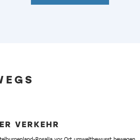
WEGS
ER VERKEHR
ttelburgenland-Rosalia vor Ort umweltbewusst bewegen