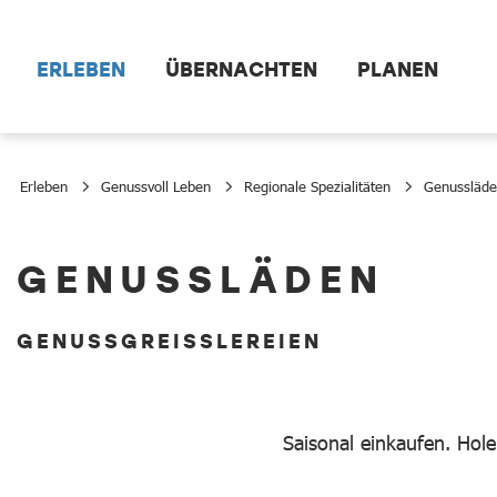
Zum Hauptinhalt springen
ERLEBEN
ÜBERNACHTEN
PLANEN
Erleben
Genussvoll Leben
Regionale Spezialitäten
Genussläd
Genussläden
GENUSSLÄDEN
GENUSSGREISSLEREIEN
Saisonal einkaufen. Hol