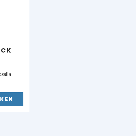
ECK
osalia
CKEN