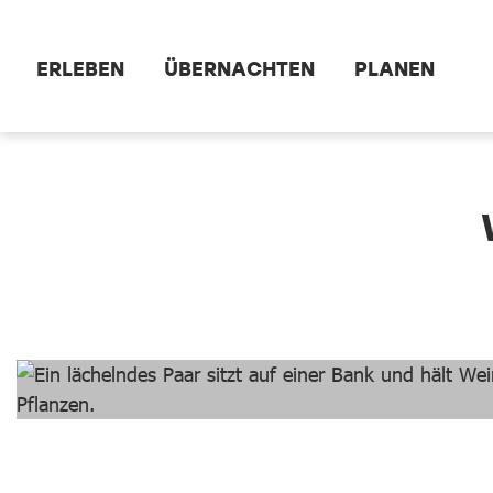
Zum Hauptinhalt springen
ERLEBEN
ÜBERNACHTEN
PLANEN
dataCycle Detailseite