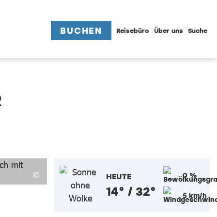
BUCHEN
Reisebüro
Über uns
Suche
R
0 %
HEUTE
14° / 32°
5 km/h