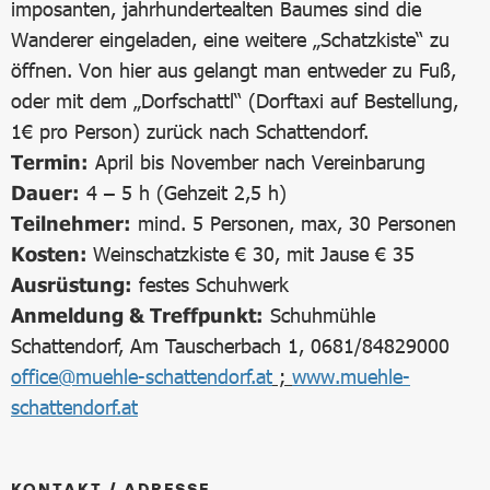
imposanten, jahrhundertealten Baumes sind die
Wanderer eingeladen, eine weitere „Schatzkiste“ zu
öffnen. Von hier aus gelangt man entweder zu Fuß,
oder mit dem „Dorfschattl“ (Dorftaxi auf Bestellung,
1€ pro Person) zurück nach Schattendorf.
Termin:
April bis November nach Vereinbarung
Dauer:
4 – 5 h (Gehzeit 2,5 h)
Teilnehmer:
mind. 5 Personen, max, 30 Personen
Kosten:
Weinschatzkiste € 30, mit Jause € 35
Ausrüstung:
festes Schuhwerk
Anmeldung & Treffpunkt:
Schuhmühle
Schattendorf, Am Tauscherbach 1, 0681/84829000
office@muehle-schattendorf.at
;
www.muehle-
schattendorf.at
KONTAKT / ADRESSE