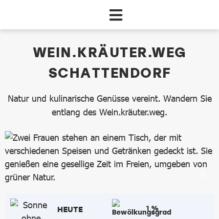
Zum Hauptinhalt springen
dataCycle Detailseite
WEIN.KRÄUTER.WEG
SCHATTENDORF
Natur und kulinarische Genüsse vereint. Wandern Sie
entlang des Wein.kräuter.weg.
1 %
HEUTE