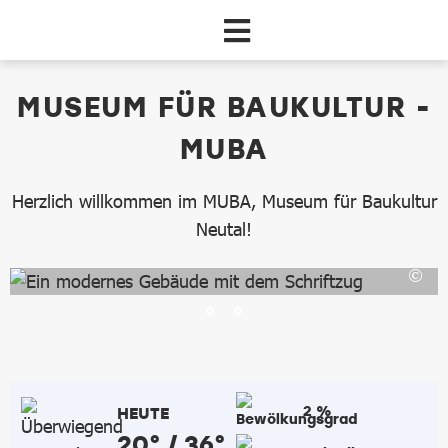
Zum Hauptinhalt springen
dataCycle Detailseite
MUSEUM FÜR BAUKULTUR -
MUBA
Herzlich willkommen im MUBA, Museum für Baukultur
Neutal!
2 %
HEUTE
20° / 36°