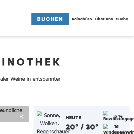
BUCHEN
Reisebüro
Über uns
Suche
VINOTHEK
aler Weine in entspannter
5 %
HEUTE
20° / 30°
15
km/h