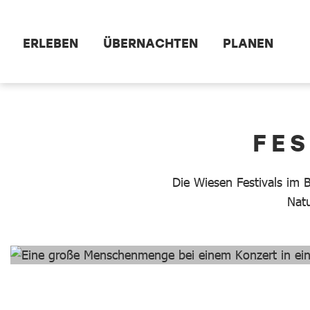
Zum Hauptinhalt springen
ERLEBEN
ÜBERNACHTEN
PLANEN
dataCycle Detailseite
FE
Die Wiesen Festivals im 
Natu