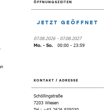
ÖFFNUNGSZEITEN
JETZT GEÖFFNET
07.08.2026
-
07.08.2027
Mo. - So.
00:00
-
23:59
e
en
KONTAKT / ADRESSE
Schöllingstraße
7203
Wiesen
Tel.: +43 2626 835030