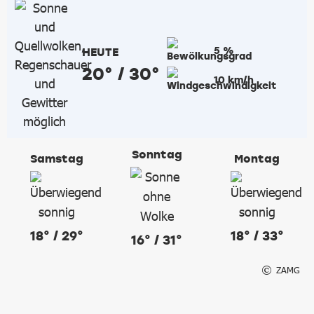
5 %
HEUTE
20° / 30°
10 km/h
Sonntag
Samstag
Montag
18° / 29°
18° / 33°
16° / 31°
ZAMG