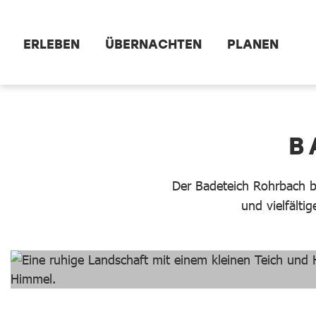
Zum Hauptinhalt springen
ERLEBEN
ÜBERNACHTEN
PLANEN
dataCycle Detailseite
B
Der Badeteich Rohrbach be
und vielfälti