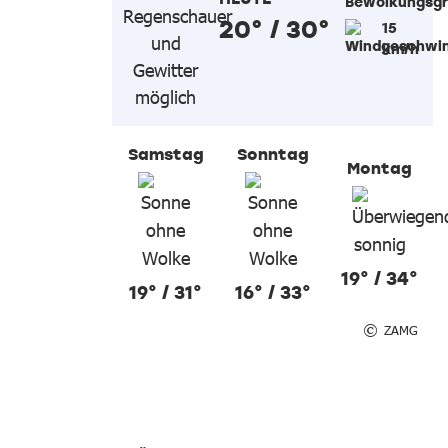
20° / 30°
15
km/h
Samstag
Sonntag
Montag
19° / 34°
19° / 31°
16° / 33°
ZAMG