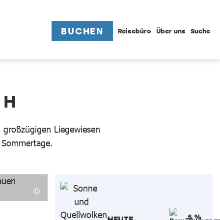
BUCHEN
Reisebüro
Über uns
Suche
CH
r, großzügigen Liegewiesen
de Sommertage.
5 %
HEUTE