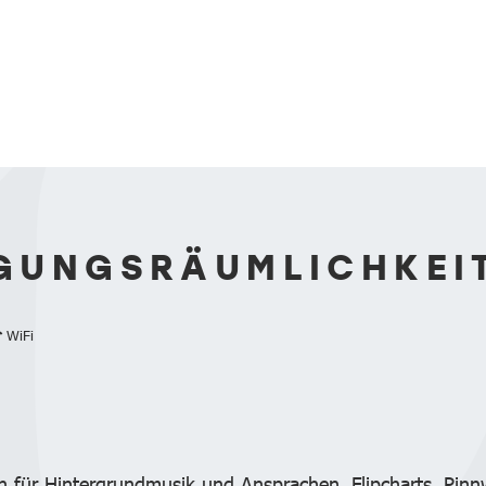
GUNGSRÄUMLICHKEI
WiFi
on für Hintergrundmusik und Ansprachen, Flipcharts, Pi