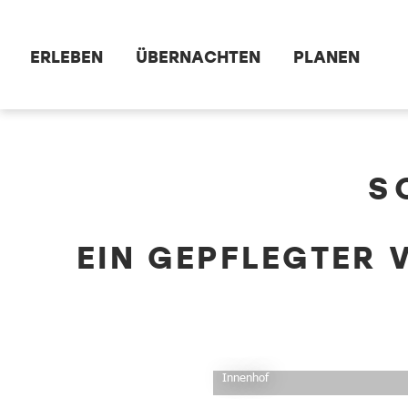
Zum Hauptinhalt springen
ERLEBEN
ÜBERNACHTEN
PLANEN
dataCycle Detailseite
S
EIN GEPFLEGTER 
Innenhof