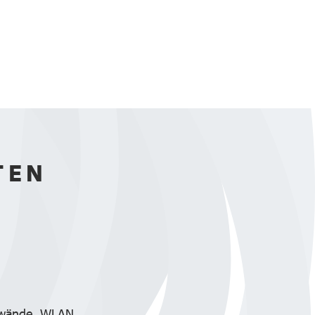
TEN
nnwände, WLAN